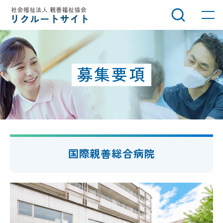
グ
本
ロ
フ
ロ
文
ー
ッ
ー
へ
カ
タ
バ
ル
ー
ル
ナ
へ
募集要項
ナ
ビ
ビ
ゲ
ゲ
ー
ー
シ
シ
ョ
ョ
ン
国際親善総合病院
ン
へ
へ